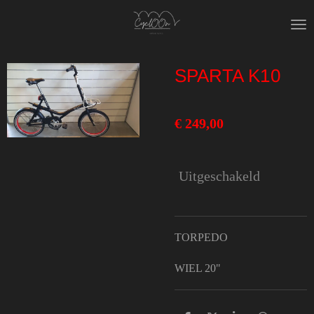
Ga
direct
naar
SPARTA K10
de
hoofdinhoud
€ 249,00
Uitgeschakeld
TORPEDO
WIEL 20"