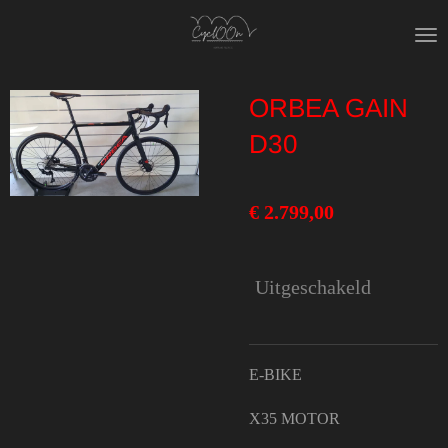
Ga
direct
naar
ORBEA GAIN
de
hoofdinhoud
D30
€ 2.799,00
Uitgeschakeld
E-BIKE
X35 MOTOR